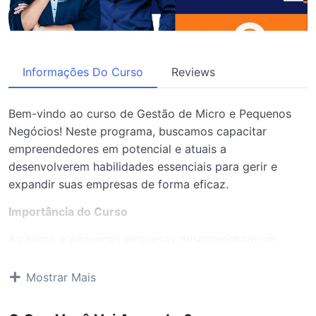
Informações Do Curso
Reviews
Bem-vindo ao curso de Gestão de Micro e Pequenos
Negócios! Neste programa, buscamos capacitar
empreendedores em potencial e atuais a
desenvolverem habilidades essenciais para gerir e
expandir suas empresas de forma eficaz.
Importância do Curso
As micro e pequenas empresas desempenham um
papel crucial no desenvolvimento econômico de países
em desenvolvimento, como Moçambique. Elas são
Mostrar Mais
fundamentais para a criação de empregos, a promoção
da inovação e a diversificação da economia. No